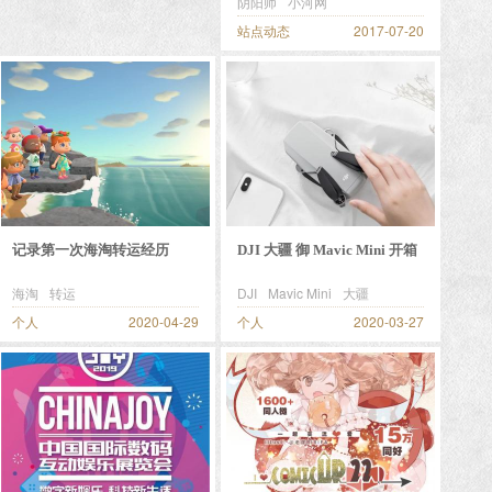
阴阳师
小河网
站点动态
2017-07-20
记录第一次海淘转运经历
DJI 大疆 御 Mavic Mini 开箱
使用
海淘
转运
DJI
Mavic Mini
大疆
个人
2020-04-29
个人
2020-03-27