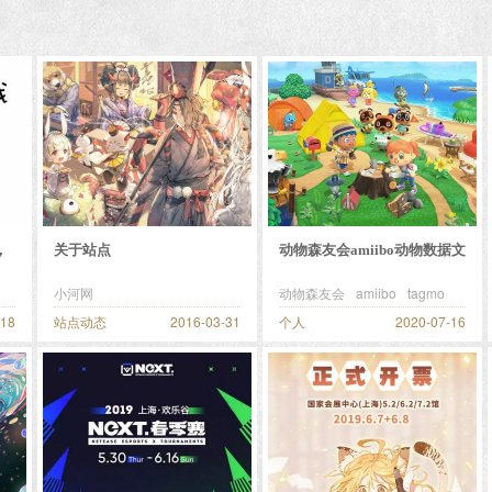
，
关于站点
动物森友会amiibo动物数据文
件
小河网
动物森友会
amiibo
tagmo
-18
站点动态
2016-03-31
个人
2020-07-16