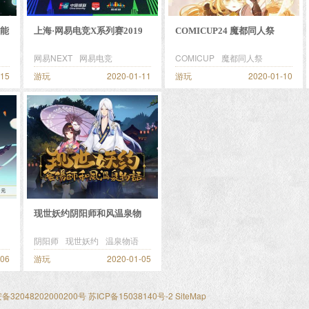
能
上海·网易电竞X系列赛2019
COMICUP24 魔都同人祭
春季赛
CP24
网易NEXT
网易电竞
COMICUP
魔都同人祭
-15
游玩
2020-01-11
游玩
2020-01-10
现世妖约阴阳师和风温泉物
语-线下体验
阴阳师
现世妖约
温泉物语
-06
游玩
2020-01-05
32048202000200号
苏ICP备15038140号-2
SiteMap