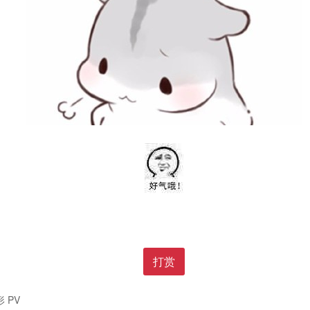
打赏
 PV