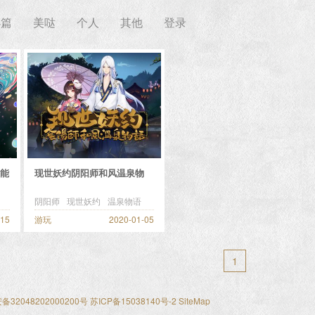
小篇
美哒
个人
其他
登录
能
现世妖约阴阳师和风温泉物
语-线下体验
阴阳师
现世妖约
温泉物语
-15
游玩
2020-01-05
1
32048202000200号
苏ICP备15038140号-2
SiteMap