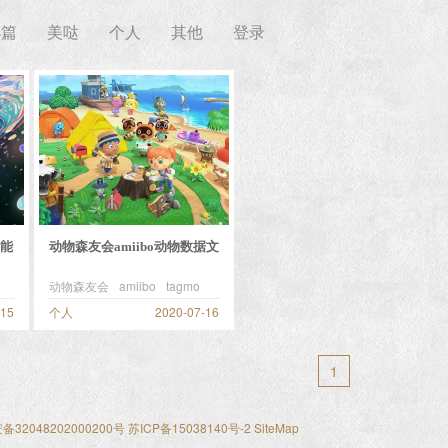
小篇
美哒
个人
其他
登录
能
动物森友会amiibo动物数据文
件
动物森友会
amiibo
tagmo
-15
个人
2020-07-16
1
32048202000200号
苏ICP备15038140号-2
SiteMap